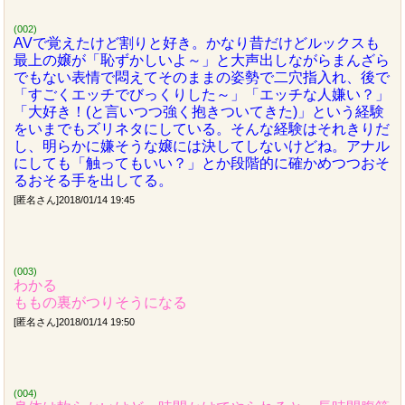
(002)
AVで覚えたけど割りと好き。かなり昔だけどルックスも
最上の嬢が「恥ずかしいよ～」と大声出しながらまんざら
でもない表情で悶えてそのままの姿勢で二穴指入れ、後で
「すごくエッチでびっくりした～」「エッチな人嫌い？」
「大好き！(と言いつつ強く抱きついてきた)」という経験
をいまでもズリネタにしている。そんな経験はそれきりだ
し、明らかに嫌そうな嬢には決してしないけどね。アナル
にしても「触ってもいい？」とか段階的に確かめつつおそ
るおそる手を出してる。
[匿名さん]2018/01/14 19:45
(003)
わかる
ももの裏がつりそうになる
[匿名さん]2018/01/14 19:50
(004)