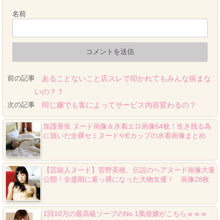
名前
前の記事
あることないこと店スレで叩かれてもみんな病まな
いの？？
次の記事
同じ嬢でも客によってサービス内容変わるの？
加護亜依 ヌード画像＆水着エロ画像64枚！生き残る為
に脱いだ全裸セミヌードやEカップの水着画像まとめ
【芸能人ヌード】菅野美穂、伝説のヘアヌード画像大量
公開！全盛期に素っ裸になった大物女優！ 画像28枚
1回10万の最高級ソープのNo.1風俗嬢がこちらｗｗｗ