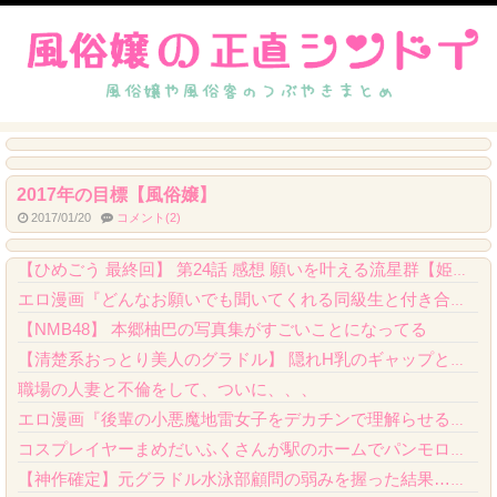
2017年の目標【風俗嬢】
2017/01/20
コメント(2)
【ニューヨーク】夫の股間を触る女にブチギレる妻
【ひめごう 最終回】 第24話 感想 願いを叶える流星群【姫様“拷問”の時間です 2...
エロ漫画『どんなお願いでも聞いてくれる同級生と付き合ったら脳みそ破壊されたお話』をr...
【NMB48】 本郷柚巴の写真集がすごいことになってる
【清楚系おっとり美人のグラドル】 隠れH乳のギャップと電マオナ●ーを堪能する
職場の人妻と不倫をして、ついに、、、
エロ漫画『後輩の小悪魔地雷女子をデカチンで理解らせる話』をrawやhitomiを使わ...
コスプレイヤーまめだいふくさんが駅のホームでパンモロ事故
【神作確定】元グラドル水泳部顧問の弱みを握った結果…紫堂るいの布面積限界水着と『屈服...