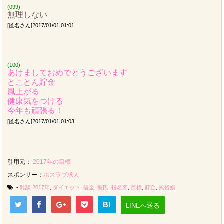
(099)
無理しない
[匿名さん]2017/01/01 01:01
(100)
あけましておめでとうございます
とことん貯金
風上がる
健康気をつける
今年も頑張る！
[匿名さん]2017/01/01 01:03
引用元：
2017年の目標
スポンサー：
ホスラブ求人
-
雑談
2017年
,
ダイエット
,
借金
,
彼氏
,
指名客
,
目標
,
貯金
,
風俗嬢
B!
LINEへ送る