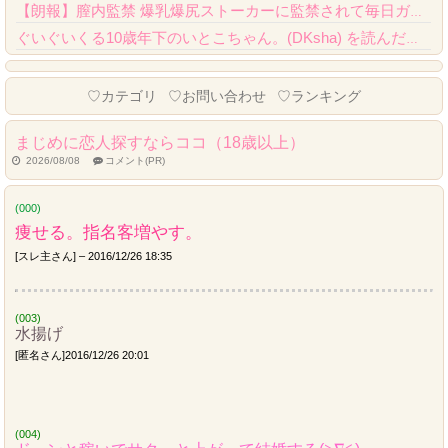
【朗報】膣内監禁 爆乳爆尻ストーカーに監禁されて毎日ガチ絶頂生ハメ強要、クオリティが...
ぐいぐいくる10歳年下のいとこちゃん。(DKsha) を読んだんだが……これはやばい...
Powered by livedoor 相互RSS
♡カテゴリ
♡お問い合わせ
♡ランキング
まじめに恋人探すならココ（18歳以上）
2026/08/08
コメント(PR)
(000)
痩せる。指名客増やす。
[スレ主さん] – 2016/12/26 18:35
(003)
水揚げ
[匿名さん]2016/12/26 20:01
(004)