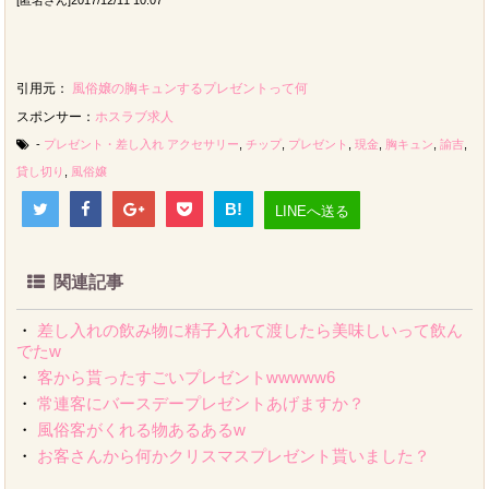
[匿名さん]2017/12/11 10:07
引用元：
風俗嬢の胸キュンするプレゼントって何
スポンサー：
ホスラブ求人
-
プレゼント・差し入れ
アクセサリー
,
チップ
,
プレゼント
,
現金
,
胸キュン
,
諭吉
,
貸し切り
,
風俗嬢
B!
LINEへ送る
関連記事
・
差し入れの飲み物に精子入れて渡したら美味しいって飲ん
でたw
・
客から貰ったすごいプレゼントwwwww6
・
常連客にバースデープレゼントあげますか？
・
風俗客がくれる物あるあるw
・
お客さんから何かクリスマスプレゼント貰いました？