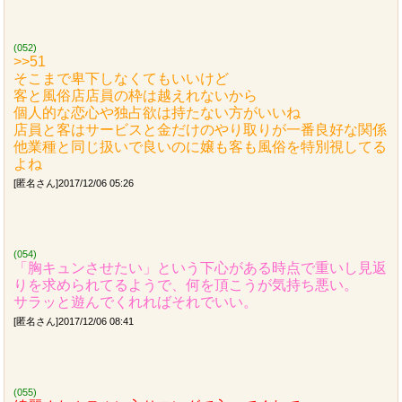
(052)
>>51
そこまで卑下しなくてもいいけど
客と風俗店店員の枠は越えれないから
個人的な恋心や独占欲は持たない方がいいね
店員と客はサービスと金だけのやり取りが一番良好な関係
他業種と同じ扱いで良いのに嬢も客も風俗を特別視してる
よね
[匿名さん]2017/12/06 05:26
(054)
「胸キュンさせたい」という下心がある時点で重いし見返
りを求められてるようで、何を頂こうが気持ち悪い。
サラッと遊んでくれればそれでいい。
[匿名さん]2017/12/06 08:41
(055)