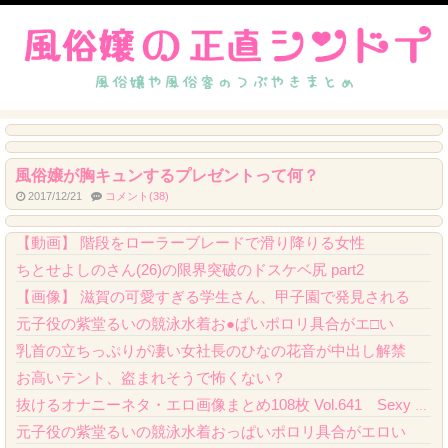
風俗嬢が胸キュンするプレゼントって何？
2017/12/21
コメント(38)
ガンダムの玩具は差し替え変形より完全変形する方がいいよね
【動画】 階段をローラーブレードで滑り降りる女性
ちとせよしのさん(26)の限界突破のドスケベ尻 part2
【画像】 滋賀の可愛すぎる学生さん、甲子園で発見される
元子役の紫堂るいの競泳水着お●ぱいポロリ具合がエ□い
乳首の立ちっぷりが凄い女社長のひなの花音が中出し解禁
お高いテント、盗まれそうで怖くない？
抜けるオナニーネタ・エロ画像まとめ108枚 Vol.641 Sexy Gravure...
元子役の紫堂るいの競泳水着おっぱいポロリ具合がエロい