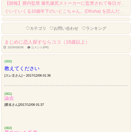
【朗報】膣内監禁 爆乳爆尻ストーカーに監禁されて毎日ガチ絶頂生ハメ強要、クオリティが...
ぐいぐいくる10歳年下のいとこちゃん。(DKsha) を読んだんだが……これはやばい...
Powered by livedoor 相互RSS
♡カテゴリ
♡お問い合わせ
♡ランキング
まじめに恋人探すならココ（18歳以上）
2026/08/09
コメント(PR)
(000)
教えてください
[スレ主さん] – 2017/12/06 01:36
(001)
諭吉
[匿名さん]2017/12/06 01:37
(002)