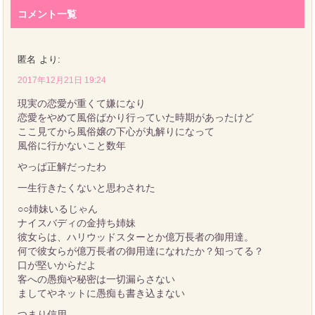
コメント一覧
匿名
より:
2017年12月21日 19:24
現実の恋愛が重くて嫌になり
恋愛をやめて風俗ばかり行っていた時期があったけど
ここ見てから風俗嬢の下心が丸解りになって
風俗に行かないこと数年
やっぱ正解だったわ
一生行きたくないと思わされた
○○姉妹いるじゃん
ナイスバディの金持ち姉妹
彼女らは、ハリウッドスターとか億万長者の御用達。
何で彼女らが億万長者の御用達になれたか？知ってる？
口が堅いからだよ
客への愚痴や秘密は一切漏らさない
ましてやネットに愚痴も書き込まない
つまり信用。