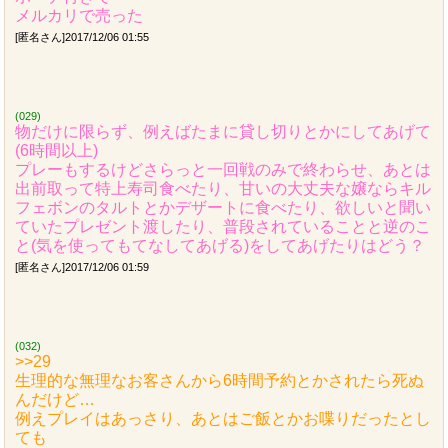
メルカリで売った
[匿名さん]2017/12/06 01:55
(029)
物だけに限らず、例えばたまに貸し切りとかにしてあげて
(6時間以上)
プレーもするけどさらっと一回戦のみで終わらせ、あとは
出前取って特上寿司食べたり、甘いの大丈夫な嬢ならキル
フェボンのタルトとかデザートに食べたり、欲しいと聞い
ていたプレゼント渡したり、普段されていることと逆のこ
と(気を使ってもてなしてあげる)をしてあげたりはどう？
[匿名さん]2017/12/06 01:59
(032)
>>29
生理的な無理なお客さんから6時間予約とかされたら死ぬ
んだけど…
例えプレイはあっさり、あとはご飯とかお喋りだったとし
ても