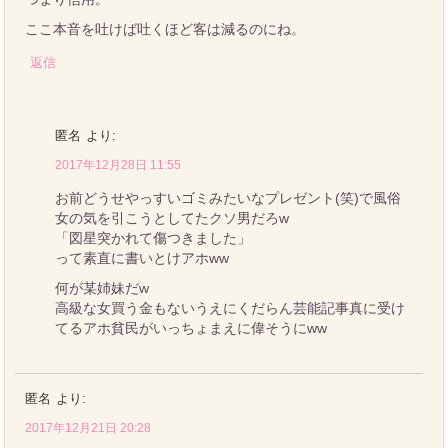
ここ本音を吐けば吐くほど客は減るのにね。
返信
匿名
より:
2017年12月28日 11:55
お前どうせやっすいゴミみたいなプレゼント(笑)で風俗
女の気を引こうとしてたクソ男だろw
「図星突かれて傷つきました」
って素直に書いとけアホww
何が某姉妹だw
高級な女買う金もないうえにくだらん芸能記事真に受け
てるアホ貧民がいっちょまえに偉そうにww
匿名
より:
2017年12月21日 20:28