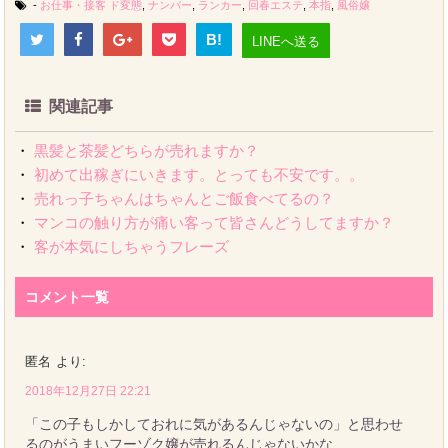
-
お仕事・接客
ド変態
,
ナンバー
,
ランカー
,
回春エステ
,
本指
,
風俗嬢
B!
LINEへ送る
関連記事
・
黒髪と茶髪どちらが売れますか？
・
初めて出稼ぎにいきます。とっても不安です。。
・
売れっ子ちゃんはちゃんとご飯食べてるの？
・
マンコの触り方が痛い客って皆さんどうしてますか？
・
客が本気にしちゃうフレーズ
コメント一覧
匿名
より:
2018年12月27日 22:21
「この子もしかしておれに気があるんじゃないの」と思わせ
るのがうまいフーゾク嬢が売れるんじゃないかな