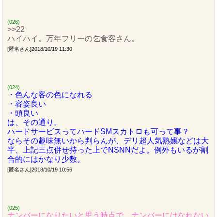
(026)
>>22
ハイハイ。万年フリーの乞食客さん。
[匿名さん]2018/10/19 11:30
(024)
・色んな客の色になれる
・容姿良い
・頭良い
は、その通り。
ハードサービスってハードSMスカトロも可って事？
ならその趣味無いから判らんが、デリ超人気熟嬢などは大
半、上記三点併せ持った上でNSNNだよ。例外もいるが割
合的にはかなり少数。
[匿名さん]2018/10/19 10:56
(025)
ナンバーになりたいと思う時点で、ナンバーにはなれない