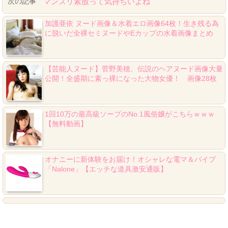
次の記事
マンズリ素股って気持ちいよね
加護亜依 ヌード画像＆水着エロ画像64枚！生き残る為
に脱いだ全裸セミヌードやEカップの水着画像まとめ
【芸能人ヌード】菅野美穂、伝説のヘアヌード画像大量
公開！全盛期に素っ裸になった大物女優！ 画像28枚
1回10万の最高級ソープのNo.1風俗嬢がこちらｗｗｗ
【無料動画】
オナニーに新体験をお届け！オシャレな電マ＆バイブ
「Nalone」【エッチな道具激安通販】