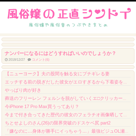
ナンバーになるにはどうすればいいのでしょうか？
2018/12/27
コメント(6)
【悲報】 ニンダイさん、ピークが開幕大谷翔平のがっかりダイレクトだったと言われてしま...
【ニューヨーク】夫の股間を触る女にブチギレる妻
エッチする前の脱ぎだした彼女がエロすぎるから下着姿を撮ったエロ画像
やっぱり肉が好き
葬送のフリーレン フェルンを脱がしていくエ□クリッカーゲーム 一級魔法使い、簡単に催...
今iPhone 17 Pro Max買うってあり？
今まで付き合ってきた歴代の彼女のフェラチオ画像晒してくわーｗｗｗｗｗｗｗｗｗｗｗ
ちとせよしのさん(26)の限界突破のドスケベ尻 part2
「嫌なのに…身体が勝手にイっちゃう…」最強ビジュOL瀬戸環奈が出張先で嫌いな昭和おじ...