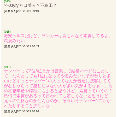
(013)
>>0あなたは美人？不細工？
[匿名さん]2018/10/19 09:40
(015)
激安ヘルスだけど、ランカーは皆もれなく本番してるよ。
馬鹿みたい
[匿名さん]2018/10/19 10:09
(017)
ナンバーって2位3位とかは営業して結構ハードなことし
て、なんとしても1位になってやるみたいな子がわりと多
いけどずっとナンバー1の人ってなんか普通に接客してて
がむしゃらって感じじゃない人が多い気がするなぁ～。店
の在籍年齢や職種にもよると思うけど。素質っていうの？
風俗で素質があるって言われても嬉しくないと思うけど
元々の性格なのかなんなのか。そういうナンバー1て叩か
れたりすること少ないな
[匿名さん]2018/10/19 10:16