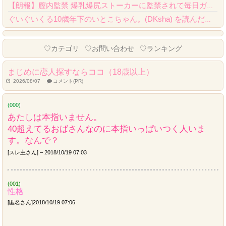
【朗報】膣内監禁 爆乳爆尻ストーカーに監禁されて毎日ガチ絶頂生ハメ強要、クオリティが...
ぐいぐいくる10歳年下のいとこちゃん。(DKsha) を読んだんだが……これはやばい...
Powered by livedoor 相互RSS
♡カテゴリ
♡お問い合わせ
♡ランキング
まじめに恋人探すならココ（18歳以上）
2026/08/07
コメント(PR)
(000)
あたしは本指いません。
40超えてるおばさんなのに本指いっぱいつく人いま
す。なんで？
[スレ主さん] – 2018/10/19 07:03
(001)
性格
[匿名さん]2018/10/19 07:06