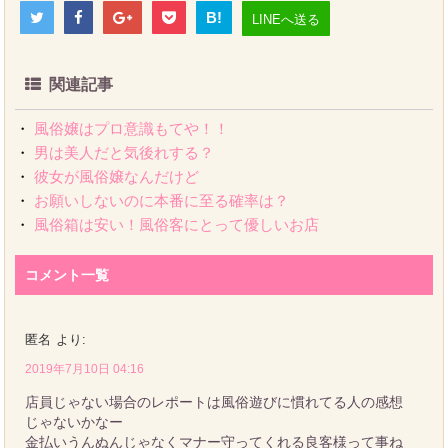
B!
LINEへ送る
関連記事
・
風俗嬢はプロ意識もてや！！
・
男は美人だと気後れする？
・
彼女が風俗嬢なんだけど
・
お願いしないのに本番に至る確率は？
・
風俗箱は安い！風俗客にとって優しいお店
コメント一覧
匿名
より:
2019年7月10日 04:16
店員じゃない場合のレポートは風俗遊びに慣れてる人の感想
じゃないかなー
金払いうんぬんじゃなくマナー守ってくれる良客様って事ね