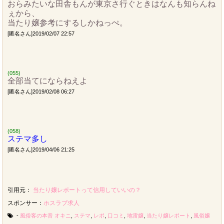
おらみたいな田舎もんが東京さ行ぐときはなんも知らんね
ぇから、
当たり嬢参考にするしかねっぺ。
[匿名さん]2019/02/07 22:57
(055)
全部当てにならねえよ
[匿名さん]2019/02/08 06:27
(058)
ステマ多し
[匿名さん]2019/04/06 21:25
引用元：
当たり嬢レポートって信用していいの？
スポンサー：
ホスラブ求人
-
風俗客の本音
オキニ
,
ステマ
,
レポ
,
口コミ
,
地雷嬢
,
当たり嬢レポート
,
風俗嬢