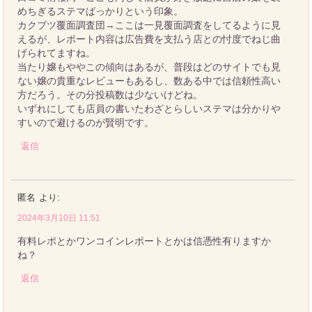
めちぎるステマばっかりという印象。
カクブツ覆面調査団→ここは一見覆面調査をしてるように見
えるが、レポート内容は広告費を支払う店との忖度でねじ曲
げられてますね。
当たり嬢もややこの傾向はあるが、普段はどのサイトでも見
ない嬢の貴重なレビューもあるし、数ある中では信頼性高い
方だろう。その分投稿数は少ないけどね。
いずれにしても店員の書いたわざとらしいステマは分かりや
すいので避けるのが賢明です。
返信
匿名
より:
2024年3月10日 11:51
有料レポとかワンコインレポートとかは信憑性有りますか
ね？
返信