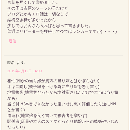
言葉を尽くして誉めました。
その子は吉原のソープの子だけど
ブログとかもエロ話は一切なしで
結構空き枠が多かったから
少しでもお客さん入ればと思って書きました。
普通にリピーターを獲得して今ではランカーですが( ・－・)
返信
匿名
より:
2019年7月12日 14:09
相性(誰かの当り嬢が貴方の当り嬢とはかぎらない)
オキニ隠し(競争率を下げる為に当り嬢を悪く書く)
地雷接客(地雷客だったから塩対応されただけで本当は当り嬢
かも)
当て付け(本番できなかった腹いせに悪く評価したり逆にNN
とか書く)
道連れ(地雷嬢を良く書いて被害者を増やす)
関係者(店員や本人のステマだったり他嬢からの嫉妬やいじめ
だったり)