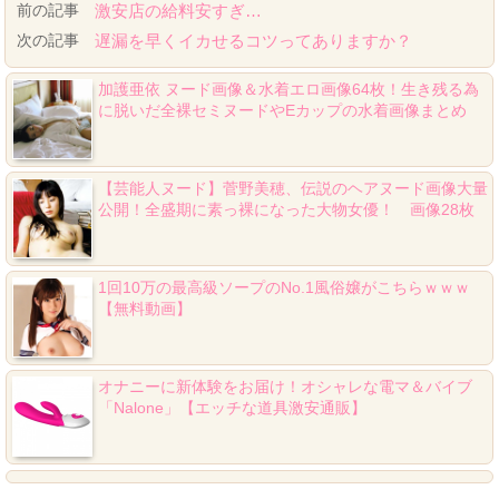
前の記事
激安店の給料安すぎ…
次の記事
遅漏を早くイカせるコツってありますか？
加護亜依 ヌード画像＆水着エロ画像64枚！生き残る為
に脱いだ全裸セミヌードやEカップの水着画像まとめ
【芸能人ヌード】菅野美穂、伝説のヘアヌード画像大量
公開！全盛期に素っ裸になった大物女優！ 画像28枚
1回10万の最高級ソープのNo.1風俗嬢がこちらｗｗｗ
【無料動画】
オナニーに新体験をお届け！オシャレな電マ＆バイブ
「Nalone」【エッチな道具激安通販】