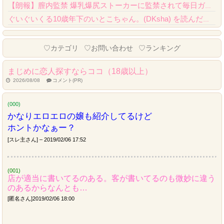
【朗報】膣内監禁 爆乳爆尻ストーカーに監禁されて毎日ガチ絶頂生ハメ強要、クオリティが...
ぐいぐいくる10歳年下のいとこちゃん。(DKsha) を読んだんだが……これはやばい...
Powered by livedoor 相互RSS
♡カテゴリ
♡お問い合わせ
♡ランキング
まじめに恋人探すならココ（18歳以上）
2026/08/08
コメント(PR)
(000)
かなりエロエロの嬢も紹介してるけど
ホントかなぁー？
[スレ主さん] – 2019/02/06 17:52
(001)
店が適当に書いてるのある。客が書いてるのも微妙に違う
のあるからなんとも…
[匿名さん]2019/02/06 18:00