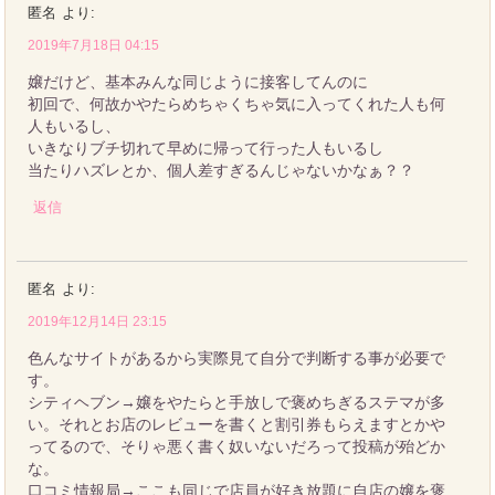
匿名
より:
2019年7月18日 04:15
嬢だけど、基本みんな同じように接客してんのに
初回で、何故かやたらめちゃくちゃ気に入ってくれた人も何
人もいるし、
いきなりブチ切れて早めに帰って行った人もいるし
当たりハズレとか、個人差すぎるんじゃないかなぁ？？
返信
匿名
より:
2019年12月14日 23:15
色んなサイトがあるから実際見て自分で判断する事が必要で
す。
シティヘブン→嬢をやたらと手放しで褒めちぎるステマが多
い。それとお店のレビューを書くと割引券もらえますとかや
ってるので、そりゃ悪く書く奴いないだろって投稿が殆どか
な。
口コミ情報局→ここも同じで店員が好き放題に自店の嬢を褒