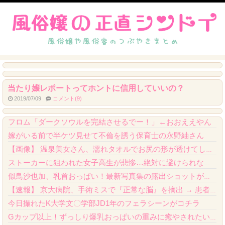
当たり嬢レポートってホントに信用していいの？
2019/07/09
コメント(9)
【ＵＭＡ】 庭に積もった雪から何がが飛び出していた。これは何だ？ → 雪を掘ってみた...
フロム「ダークソウルを完結させるでー！」←おおええやん
嫁がいる前で半ケツ見せて不倫を誘う保育士の永野紬さん
【画像】 温泉美女さん、濡れタオルでお尻の形が透けてしまう
ストーカーに狙われた女子高生が悲惨…絶対に避けられない中出しレ●プGIF画像
似鳥沙也加、乳首おっぱい！最新写真集の露出ショットがエロくてたまらんｗｗｗｗ
【速報】 京大病院、手術ミスで『正常な脳』を摘出 → 患者は自発呼吸不可能な植物状態...
今日撮れたK大学文〇学部JD1年のフェラシーンがコチラ
Gカップ以上！ずっしり爆乳おっぱいの重みに癒やされたい奴マッハで来い Vol.28