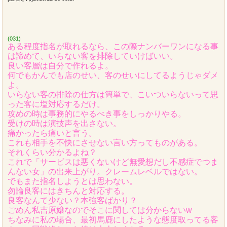
(031)
ある程度指名が取れるなら、この際ナンバーワンになる事
は諦めて、いらない客を排除していけばいい。
良い客層は自分で作れるよ。
何でもかんでも店のせい、客のせいにしてるようじゃダメ
よ。
いらない客の排除の仕方は簡単で、こいついらないって思
った客に塩対応するだけ。
攻めの時は事務的にやるべき事をしっかりやる。
受けの時は演技声を出さない。
痛かったら痛いと言う。
これも相手を不快にさせない言い方ってものがある。
それくらい分かるよね？
これで「サービスは悪くないけど無愛想だし不感症でつま
んない女」の出来上がり。クレームレベルではない。
でもまた指名しようとは思わない。
勿論良客にはきちんと対応する。
良客なんて少ない？本強客ばかり？
ごめん私吉原嬢なのでそこに関しては分からないw
ちなみに私の場合、最初馬鹿にしたような態度取ってる客