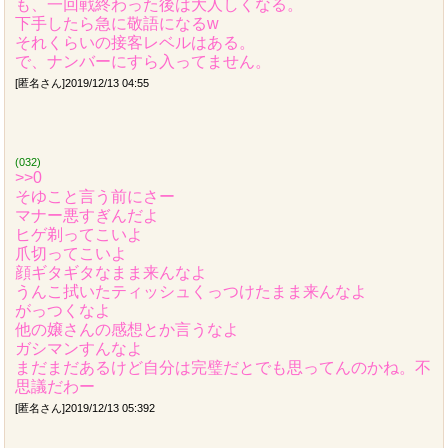
も、一回戦終わった後は大人しくなる。
下手したら急に敬語になるw
それくらいの接客レベルはある。
で、ナンバーにすら入ってません。
[匿名さん]2019/12/13 04:55
(032)
>>0
そゆこと言う前にさー
マナー悪すぎんだよ
ヒゲ剃ってこいよ
爪切ってこいよ
顔ギタギタなまま来んなよ
うんこ拭いたティッシュくっつけたまま来んなよ
がっつくなよ
他の嬢さんの感想とか言うなよ
ガシマンすんなよ
まだまだあるけど自分は完璧だとでも思ってんのかね。不
思議だわー
[匿名さん]2019/12/13 05:392