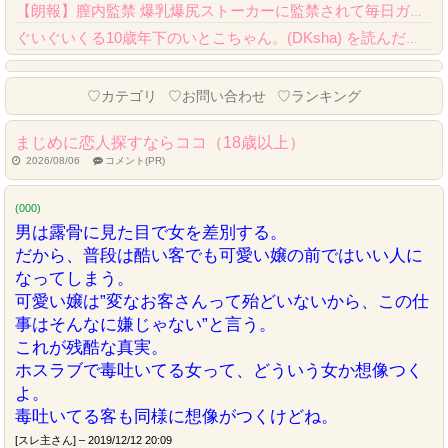
【朗報】膣内監禁 爆乳爆尻ストーカーに監禁されて毎日ガチ絶頂生ハメ強要、クオリティが...
ぐいぐいくる10歳年下のいとこちゃん。(DKsha) を読んだんだが……これはやばい...
Powered by livedoor 相互RSS
♡カテゴリ
♡お問い合わせ
♡ランキング
まじめに恋人探すならココ（18歳以上）
2026/08/06
コメント(PR)
(000)
男は露骨に見た目で女を差別する。
だから、普段は酷い客でも可愛い嬢の前ではいい人に
なってしまう。
可愛い嬢は”変なお客さんって殆どいないから、この仕
事はそんなに嫌じゃない”と言う。
これが残酷な真実。
ホスラブで毒吐いてる女って、どういう女か想像つく
よ。
毒吐いてる客も同様に想像がつくけどね。
[スレ主さん] – 2019/12/12 20:09