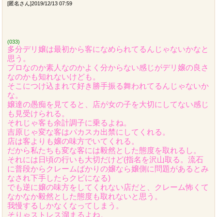
[匿名さん]2019/12/13 07:59
(033)
多分デリ嬢は最初から客になめられてるんじゃないかなと
思う。
プロなのか素人なのかよく分からない感じがデリ嬢の良さ
なのかも知れないけども。
そこにつけ込まれて好き勝手振る舞われてるんじゃないか
な。
嬢達の愚痴を見てると、店が女の子を大切にしてない感じ
も見受けられる。
それじゃ客も余計調子に乗るよね。
吉原じゃ変な客はパカスカ出禁にしてくれる。
店は客よりも嬢の味方でいてくれる。
だから私たちも変な客には毅然とした態度を取れるし。
それには日頃の行いも大切だけど(指名を沢山取る。流石
に普段からクレームばかりの嬢なら嬢側に問題があるとみ
なされ下手したらクビになる)
でも逆に嬢の味方をしてくれない店だと、クレーム怖くて
なかなか毅然とした態度も取れないと思う。
我慢するしかなくなってしまう。
そりゃストレス溜まるよね。