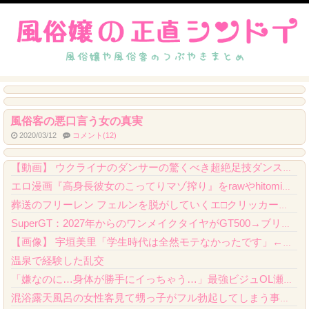
風俗客の悪口言う女の真実
2020/03/12
コメント(12)
【動画】 ゲーフリ新作、とんでもない手抜きをしてしまうｗｗｗｗｗ
【動画】 ウクライナのダンサーの驚くべき超絶足技ダンスが凄すぎるｗ！！
エロ漫画『高身長彼女のこってりマゾ搾り』をrawやhitomiを使わずに無料で読む方...
葬送のフリーレン フェルンを脱がしていくエ□クリッカーゲーム 一級魔法使い、簡単に催...
SuperGT：2027年からのワンメイクタイヤがGT500→ブリヂストン、GT30...
【画像】 宇垣美里「学生時代は全然モテなかったです」←これほんまかぁ？w w w w...
温泉で経験した乱交
「嫌なのに…身体が勝手にイっちゃう…」最強ビジュOL瀬戸環奈が出張先で嫌いな昭和おじ...
混浴露天風呂の女性客見て甥っ子がフル勃起してしまう事案が発生 part4