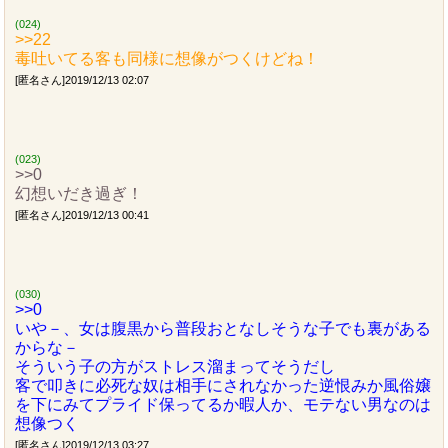
(024)
>>22
毒吐いてる客も同様に想像がつくけどね！
[匿名さん]2019/12/13 02:07
(023)
>>0
幻想いだき過ぎ！
[匿名さん]2019/12/13 00:41
(030)
>>0
いや－、女は腹黒から普段おとなしそうな子でも裏がある
からな－
そういう子の方がストレス溜まってそうだし
客で叩きに必死な奴は相手にされなかった逆恨みか風俗嬢
を下にみてプライド保ってるか暇人か、モテない男なのは
想像つく
[匿名さん]2019/12/13 03:27