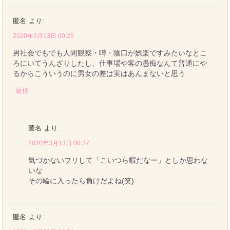
匿名
より:
2020年3月13日 00:25
男社会でもでも人間観察・噂・陰口が娯楽ですみたいなとこ
ろにいてうんざりしたし、仕事場や客の愚痴なんて普通にや
るからこういうのに男女の差は実はあんまないと思う
返信
匿名
より:
2020年3月13日 00:37
気づかないフリして「こいつら暇だなー」としか思わな
いな
その輪に入ったら負けだよね(笑)
匿名
より: