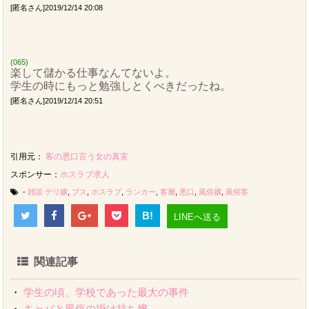
[匿名さん]2019/12/14 20:08
(065)
楽して儲かる仕事なんてないよ。
学生の時にもっと勉強しとくべきだったね。
[匿名さん]2019/12/14 20:51
引用元：
客の悪口言う女の真実
スポンサー：
ホスラブ求人
-
雑談
デリ嬢
,
ブス
,
ホスラブ
,
ランカー
,
客層
,
悪口
,
風俗嬢
,
風俗客
B!
LINEへ送る
関連記事
・
学生の頃、学校であった最大の事件
・
キャバと風俗の掛け持ち嬢