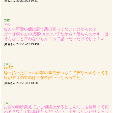
[匿名さん]2019/12/13 16:21
(057)
>>0
なんで可愛い嬢は裏で悪口言ってないと分かるの？
どーせ僕ちんの接客中はいい子だから！僕ちんのオキニは
そんなこと言わないもん！って思いたいだけでしょ？w
[匿名さん]2019/12/13 13:431
(060)
>>57
酔っ払ったキャバの客の暴言がつらくてデリヘルやってる
娘がデリの客のほうが全然いいと言ってた。
[匿名さん]2019/12/13 13:58
(059)
お店の場所変えて少し値段上がるとこんなにも客層って変
わる？ワキガ口臭ほとんどいない、手をつないだりくっつ