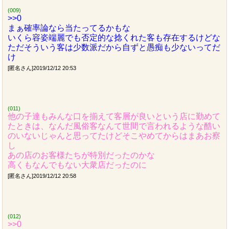
(009)
>>0
まぁ確率論なら当たってるかもな
いくら容姿端麗でも否定的な捻くれた客も存在するけどな
ただそういう客は少数派だから自ずと愚痴も少ないってだ
け
[匿名さん]2019/12/12 20:53
(011)
他の子達もみんな口を揃えて客層が良いという店に勤めて
たときは、なんだ風俗客なんて世間で言われるような酷い
のいないじゃんと思ってたけどそこやめてからはまあお察
し
あの店のお客様たちが特別だったのかな
高くもなんでもない大衆店だったのに
[匿名さん]2019/12/12 20:58
(012)
>>0