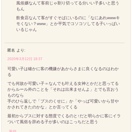
風俗嬢なんて客前じゃ割り切ってる分いい子多いと思う
もん
飲食店なんて客がすぐそばにいるのに「なにあれwwwキ
モくない？www」とか平気でコソコソしてる子いっぱい
いるじゃん
匿名
より:
2020年3月12日 18:37
可愛い子は確かに客の機嫌があからさまに良くなるのはわか
る
でも何故か可愛い子＝なんでも叶える女神とかだと思ってる
からルール外のことを「それは出来ませんよ」とでも言おう
ものなら
手のひら返しで「ブスのくせに」か「やっぱ可愛いから甘や
かされてきたのかな」とか言ってくる
最初からブスに対する態度でくるのと↑だと明らかに客にイラ
ついて風俗を辞める子が多いのはこっちだと思う
返信