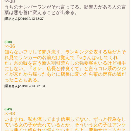
>>38
うちのナンバーワンがそれ言ってる。影響力がある人の言
葉は悪を善に変えることが出来る。
[匿名さん]2019/12/13 13:37
(048)
>>36
知らないフリして聞き流す。ランキング公表する店だとそ
れ見てランカーの名前だけ覚えて『○さんは○してくれ
た』系の嘘を言う新人割引荒らしの強要客もいるけど相手
にしない。『オレ、店長と仲良くて』と言うコレ系のジジ
イが来たから帰ったあとに店長に聞いたら案の定客の嘘だ
ったこともある。
[匿名さん]2019/12/13 08:131
(049)
>>48
いますね。私も流してます信用してない。ずっと行為をし
ている女の子が売れているとか、そういう女の子はアンケ
ート悪くて怒られて悩んでいましたよ。豊胸女はこうだと