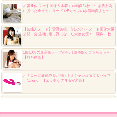
加護亜依 ヌード画像＆水着エロ画像64枚！生き残る為
に脱いだ全裸セミヌードやEカップの水着画像まとめ
【芸能人ヌード】菅野美穂、伝説のヘアヌード画像大量
公開！全盛期に素っ裸になった大物女優！ 画像28枚
1回10万の最高級ソープのNo.1風俗嬢がこちらｗｗｗ
【無料動画】
オナニーに新体験をお届け！オシャレな電マ＆バイブ
「Nalone」【エッチな道具激安通販】