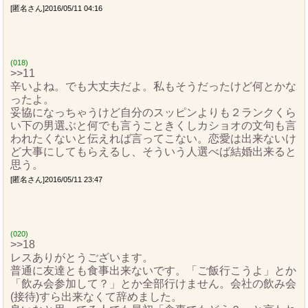
[匿名さん]2016/05/11 04:16
(018)
>>11
辛いよね。でも大丈夫だよ。私もそうだったけど何とかな
ったよ。
妥協になっちゃうけど自分のスッピンよりも２ランクくら
い下の男選ぶと何でも言うこときくしカショオの文句も言
われたくないと伝えれば言ってこない。恋愛は出来ないけ
ど大事にしてもらえるし、そういう人選べば結婚出来ると
思う。
[匿名さん]2016/05/11 23:47
(020)
>>18
レスありがとうございます。
普通に友達とも食事出来ないです。「ご飯行こうよ」とか
「飲み会参加して？」とか全部行けません。会社の飲み会
(接待)すら出来なくて辞めました。