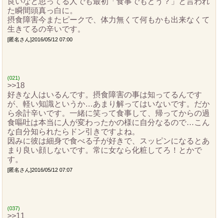
良いなと思ってる人でも最初「食事でもどう？」と言われ
た瞬間頭真っ白に。
摂食障害今またピークで、体力無くて何もかも出来なくて
生きてるの辛いです。
[匿名さん]2016/05/12 07:00
(021)
>>18
好きな人はいるんです。摂食障害の事は知ってるんです
が、軽い知識というか…あまり解ってはいないです。だか
ら余計辛いです。一緒に笑って食事して、帰ってからの過
食嘔吐は本当に人が変わったかの様に自分なるので…こん
な自分知られたらドン引きですよね。
因みに彼は細身で食べる子が好きで、スッピンになるとあ
まり良い顔しないです。常に女なら化粧してろ！とかで
す。
[匿名さん]2016/05/12 07:07
(037)
>>11