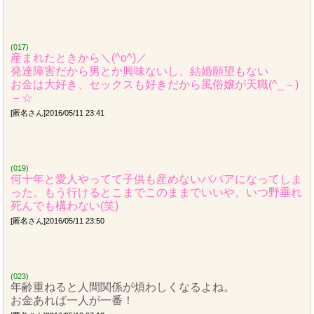
(017)
産まれたときから＼(^o^)／
発達障害だから男とか興味ないし、結婚願望もない
お金は大好き、セックスも好きだから風俗嬢が天職(^_－)
－☆
[匿名さん]2016/05/11 23:41
(019)
何十年と愛人やってて子供も産めないババアになってしま
った。もう行けるとこまでこのままでいいや。いつ野垂れ
死んでも構わない(笑)
[匿名さん]2016/05/11 23:50
(023)
年齢重ねると人間関係が煩わしくなるよね。
お金あれば一人が一番！