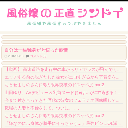
自分は一生独身だと悟った瞬間
2016/05/18
コメント(6)
PS4「FF7リメイク」ティファの戦闘シーンの詳細公開！正拳突きやかかと落としがセク...
【動画】 高速道路を走行中の車からリアガラスが飛んでくる事故(゜o゜)
エッチする前の脱ぎだした彼女がエロすぎるから下着姿を撮ったエロ画像
ちとせよしのさん(26)の限界突破のドスケベ尻 part2
山田ゆり、AVデビュー＆乳首ヌードお●ぱいがエ□過ぎる！Madonna超大型新人、セ...
今まで付き合ってきた歴代の彼女のフェラチオ画像晒してくわーｗｗｗｗｗｗｗｗｗｗｗ
職場の人妻と不倫をして、ついに、、、
ちとせよしのさん(26)の限界突破のドスケベ尻 part2
「嫌なのに…身体が勝手にイっちゃう…」最強ビジュOL瀬戸環奈が出張先で嫌いな昭和おじ...