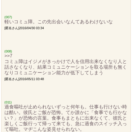
(007)
軽いコミュ障。この先出会いなんてあるわけないな
[匿名さん]2016/04/30 03:34
(008)
>>7
コミュ障はイジメがきっかけで人を信用出来なくなり人と
話さなくなり、結果コミュニケーションを取る場所も無く
なりコミュニケーション能力が低下してしまう
[匿名さん]2016/05/11 03:48
(011)
過食嘔吐が止められないずっと何年も。仕事も行けない時
は酷い。彼氏とご飯が恐怖。てか誰かに「食事でも行かな
い？」が恐怖の言葉。食事もまともに出来なくて、彼氏と
楽しくご飯行って帰って来ても、急に過食のスイッチ入っ
て嘔吐。マヂこんな姿見せられない。