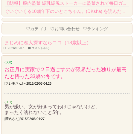
【朗報】膣内監禁 爆乳爆尻ストーカーに監禁されて毎日ガチ絶頂生ハメ強要、クオリティが...
ぐいぐいくる10歳年下のいとこちゃん。(DKsha) を読んだんだが……これはやばい...
Powered by livedoor 相互RSS
♡カテゴリ
♡お問い合わせ
♡ランキング
まじめに恋人探すならココ（18歳以上）
2026/08/07
コメント(PR)
(000)
お正月に実家で２日過ごすのが限界だった独りが最高
だと悟った33歳の冬です。
[スレ主さん] – 2015/02/03 04:26
(001)
男が嫌い、女が好きってわけじゃないけど。
まったく濡れないこと5年。
[匿名さん]2015/02/03 04:27