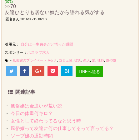
(071)
>>70
友達ひとりも居ない奴だから語れる気がする
[匿名さん]2016/05/15 06:18
引用元：
自分は一生独身だと悟った瞬間
スポンサー：
ホスラブ求人
-
風俗嬢のプライベート
Aセク
,
コミュ障
,
彼氏
,
恋人
,
愛
,
独身
,
風俗嬢
B!
LINEへ送る
関連記事
・
風俗嬢は金遣いが荒い説
・
今日の体重何キロ？
・
女性として終わってるなと思う時
・
風俗嬢って友達に何の仕事してるって言ってる？
・
ソープ嬢の通勤時間