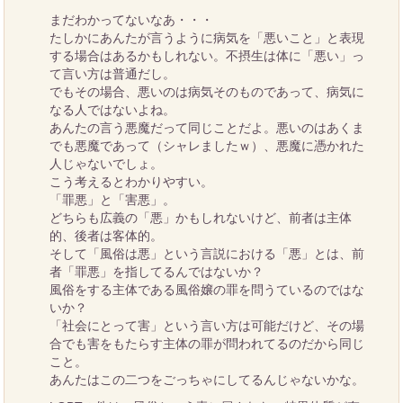
まだわかってないなあ・・・
たしかにあんたが言うように病気を「悪いこと」と表現
する場合はあるかもしれない。不摂生は体に「悪い」っ
て言い方は普通だし。
でもその場合、悪いのは病気そのものであって、病気に
なる人ではないよね。
あんたの言う悪魔だって同じことだよ。悪いのはあくま
でも悪魔であって（シャレましたｗ）、悪魔に憑かれた
人じゃないでしょ。
こう考えるとわかりやすい。
「罪悪」と「害悪」。
どちらも広義の「悪」かもしれないけど、前者は主体
的、後者は客体的。
そして「風俗は悪」という言説における「悪」とは、前
者「罪悪」を指してるんではないか？
風俗をする主体である風俗嬢の罪を問うているのではな
いか？
「社会にとって害」という言い方は可能だけど、その場
合でも害をもたらす主体の罪が問われてるのだから同じ
こと。
あんたはこの二つをごっちゃにしてるんじゃないかな。