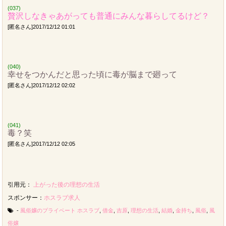
(037)
贅沢しなきゃあがっても普通にみんな暮らしてるけど？
[匿名さん]2017/12/12 01:01
(040)
幸せをつかんだと思った頃に毒が脳まで廻って
[匿名さん]2017/12/12 02:02
(041)
毒？笑
[匿名さん]2017/12/12 02:05
引用元：
上がった後の理想の生活
スポンサー：
ホスラブ求人
-
風俗嬢のプライベート
ホスラブ
,
借金
,
吉原
,
理想の生活
,
結婚
,
金持ち
,
風俗
,
風
俗嬢