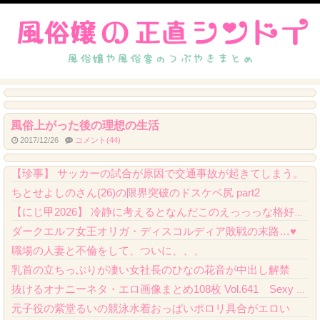
風俗上がった後の理想の生活
2017/12/26
コメント(44)
【朗報】 フロム新作Duskbloods、ネットワークテストキタ━━━━(゜∀゜)━...
【珍事】 サッカーの試合が原因で交通事故が起きてしまう。
ちとせよしのさん(26)の限界突破のドスケベ尻 part2
【にじ甲2026】 冷静に考えるとなんだこのえっっっな格好は…？
ダークエルフ女王オリガ・ディスコルディア敗戦の末路…♥️
職場の人妻と不倫をして、ついに、、、
乳首の立ちっぷりが凄い女社長のひなの花音が中出し解禁
抜けるオナニーネタ・エロ画像まとめ108枚 Vol.641 Sexy Gravure...
元子役の紫堂るいの競泳水着おっぱいポロリ具合がエロい