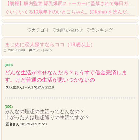
【朗報】膣内監禁 爆乳爆尻ストーカーに監禁されて毎日ガチ絶頂生ハメ強要、クオリティが...
ぐいぐいくる10歳年下のいとこちゃん。(DKsha) を読んだんだが……これはやばい...
Powered by livedoor 相互RSS
♡カテゴリ
♡お問い合わせ
♡ランキング
まじめに恋人探すならココ（18歳以上）
2026/08/09
コメント(PR)
(000)
どんな生活が幸せなんだろ？もうすぐ借金完済しま
す。けど普通の生活が思いつかないの
[スレ主さん] – 2017/12/09 21:19
(001)
みんなの理想の生活ってどんなの？
上がった人は理想通りの生活ですか？
[匿名さん]2017/12/09 21:20