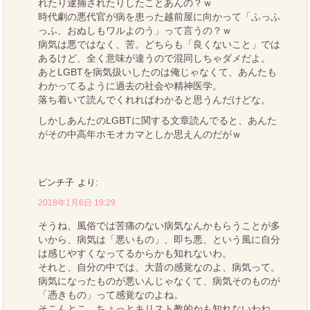
れたり逮捕されたりしたことあんの？ｗ
時代劇の悪代官が病を患った越前屋に向かって「ふっふ
っふ、おぬしもワルよのう」って言うの？ｗ
病気は悪ではなく、苦。どちらも「良くないこと」では
あるけど、全く意味が違うので混同しちゃダメだよ。
あとLGBTを病気扱いしたのは俺じゃなくて、あんたも
わかってるように過去の社会や精神医学。
落ち着いて読んでくれればわかると思うんだけどな。
しかしあんたのLGBTに関する文章読んでると、あんた
がその中高年ホモオカマとしか思えんのだがｗ
ピンチ子
より:
2018年1月6日 19:29
そうね、風俗では苦痛のない病気なんかもらうことが多
いから、病気は「悪いもの」、即ち悪、という風に自分
は感じやすくなってるからかも知れないわ。
それと、自分の中では、大昔の感覚なのよ、病気って。
病気になったものが悪いんじゃなくて、病気そのものが
「憑きもの」って感覚なのよね。
そこんとこ、ちょっとキリスト教的かも知れないわね。