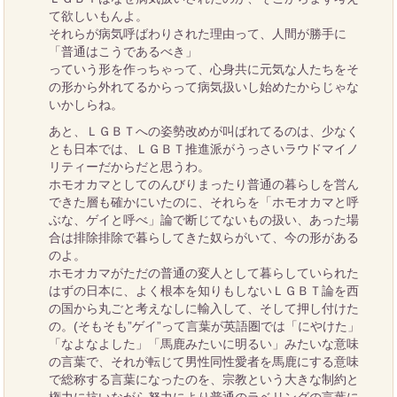
て欲しいもんよ。
それらが病気呼ばわりされた理由って、人間が勝手に
「普通はこうであるべき」
っていう形を作っちゃって、心身共に元気な人たちをそ
の形から外れてるからって病気扱いし始めたからじゃな
いかしらね。
あと、ＬＧＢＴへの姿勢改めが叫ばれてるのは、少なく
とも日本では、ＬＧＢＴ推進派がうっさいラウドマイノ
リティーだからだと思うわ。
ホモオカマとしてのんびりまったり普通の暮らしを営ん
できた層も確かにいたのに、それらを「ホモオカマと呼
ぶな、ゲイと呼べ」論で断じてないもの扱い、あった場
合は排除排除で暮らしてきた奴らがいて、今の形がある
のよ。
ホモオカマがただの普通の変人として暮らしていられた
はずの日本に、よく根本を知りもしないＬＧＢＴ論を西
の国から丸ごと考えなしに輸入して、そして押し付けた
の。(そもそも”ゲイ”って言葉が英語圏では「にやけた」
「なよなよした」「馬鹿みたいに明るい」みたいな意味
の言葉で、それが転じて男性同性愛者を馬鹿にする意味
で総称する言葉になったのを、宗教という大きな制約と
権力に抗いながら努力により普通のラベリングの言葉に