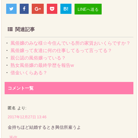
B!
LINEへ送る
関連記事
・
風俗嬢のみな様☆今住んでいる所の家賃おいくらですか？
・
風俗嬢って友達に何の仕事してるって言ってる？
・
親公認の風俗嬢っている？
・
熟女風俗嬢の最終学歴を報告w
・
借金いくらある？
コメント一覧
匿名
より:
2017年12月27日 13:46
金持ちほど結婚するとき興信所雇うよ
返信