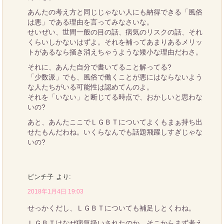
あんたの考え方と同じじゃない人にも納得できる「風俗
は悪」である理由を言ってみなさいな。
せいぜい、世間一般の目の話、病気のリスクの話、それ
くらいしかないはずよ。それを補ってあまりあるメリッ
トがあるなら掻き消えちゃうような矮小な理由だわさ。
それに、あんた自分で書いてること解ってる?
「少数派」でも、風俗で働くことが悪にはならないよう
な人たちがいる可能性は認めてんのよ。
それを「いない」と断じてる時点で、おかしいと思わな
いの?
あと、あんたここでＬＧＢＴについてよくもまぁ持ち出
せたもんだわね。いくらなんでも話題飛躍しすぎじゃな
いの?
ピンチ子
より:
2018年1月4日 19:03
せっかくだし、ＬＧＢＴについても補足しとくわね。
ＬＧＢＴはなぜ病気扱いされたのか、そこからまず考え