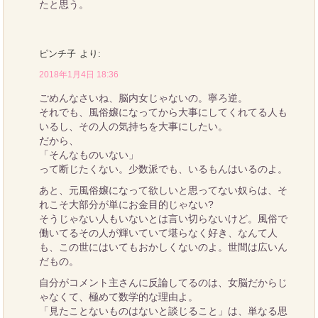
たと思う。
ピンチ子
より:
2018年1月4日 18:36
ごめんなさいね、脳内女じゃないの。寧ろ逆。
それでも、風俗嬢になってから大事にしてくれてる人も
いるし、その人の気持ちを大事にしたい。
だから、
「そんなものいない」
って断じたくない。少数派でも、いるもんはいるのよ。
あと、元風俗嬢になって欲しいと思ってない奴らは、そ
れこそ大部分が単にお金目的じゃない?
そうじゃない人もいないとは言い切らないけど。風俗で
働いてるその人が輝いていて堪らなく好き、なんて人
も、この世にはいてもおかしくないのよ。世間は広いん
だもの。
自分がコメント主さんに反論してるのは、女脳だからじ
ゃなくて、極めて数学的な理由よ。
「見たことないものはないと談じること」は、単なる思