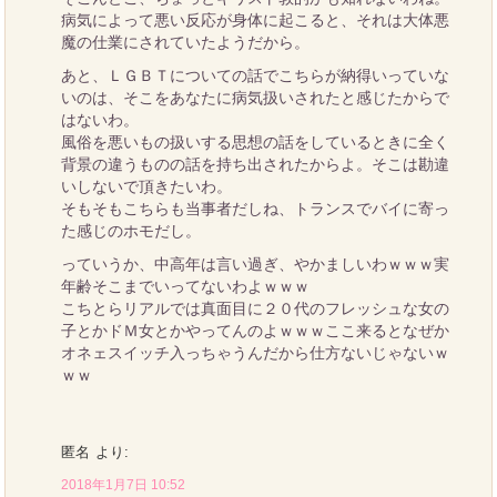
病気によって悪い反応が身体に起こると、それは大体悪
魔の仕業にされていたようだから。
あと、ＬＧＢＴについての話でこちらが納得いっていな
いのは、そこをあなたに病気扱いされたと感じたからで
はないわ。
風俗を悪いもの扱いする思想の話をしているときに全く
背景の違うものの話を持ち出されたからよ。そこは勘違
いしないで頂きたいわ。
そもそもこちらも当事者だしね、トランスでバイに寄っ
た感じのホモだし。
っていうか、中高年は言い過ぎ、やかましいわｗｗｗ実
年齢そこまでいってないわよｗｗｗ
こちとらリアルでは真面目に２０代のフレッシュな女の
子とかドＭ女とかやってんのよｗｗｗここ来るとなぜか
オネェスイッチ入っちゃうんだから仕方ないじゃないｗ
ｗｗ
匿名
より:
2018年1月7日 10:52