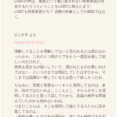
LGBTの件は、風俗という毒に冒されない特異体質が存
在するだろうということをLGBTに例えたまで。
LGBTも特異体質だろ？ 治療の対象としての病気ではな
く。
ピンチ子
より:
2018年1月7日 13:35
理解してることを理解してないと言われるとは思わなか
ったから、これの１つ前のリプをもう一度読み返して欲
しいのだけれど。
病気を憑きもの扱いしていて、憑かれたものが悪いわけ
ではない、というのまでは明記していたはずだから、そ
こまでは認識が一致しているとは思って欲しかったわ。
ちなみに、罪悪と害悪をハッキリと混同してるのは、多
分、自分ではないわよ。ここんとこ、そちらがそこを混
同してる人だと思って話してたから、反論の相手を間違
えていたのかも知れないわね。
つまりこちらは、そこを混同して論じてる人たちに訊き
返してるのよ、
「風俗が悪いものである理由を、誰にでも納得できる言