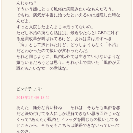
んじゃね？
そういう嬢にとって風俗は病院みたいなもんだろう。
でもね、病気が本当に治ったといえるのは退院した時な
んだよ。
ずっと入院したまんまじゃ治ってないの。
ただし不治の病なら話は別。最近やたらとLGBTに対す
る意識改革が叫ばれてるけど、あれは昔は治すべき
「病」として扱われたけど、どうしようもなく「不治」
だとわかったので扱いが変わったんだ。
それと同じように、風俗以外では生きていけないような
嬢もいるだろうとは思う。それが上で書いた「風俗が天
職だみたいな女」の意味な。
ピンチ子
より:
2018年1月4日 18:45
あんた、随分な言い様ね……それは、そもそも風俗を悪
だと決め付けてる人にしか理解できない思考回路じゃな
くって?あんたが風俗とドラッグを同じもの扱いしてる
ところから、そもそもこちらは納得できないっていって
んのさ。