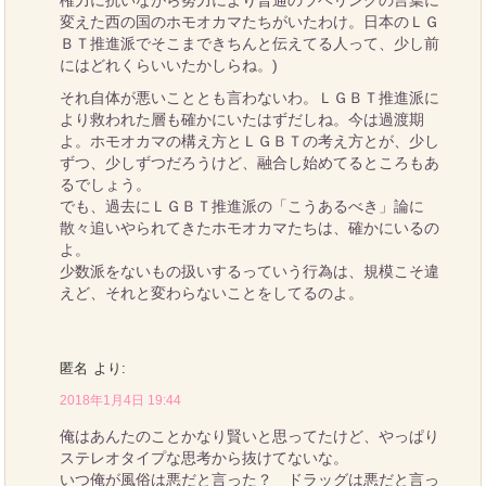
変えた西の国のホモオカマたちがいたわけ。日本のＬＧ
ＢＴ推進派でそこまできちんと伝えてる人って、少し前
にはどれくらいいたかしらね。)
それ自体が悪いこととも言わないわ。ＬＧＢＴ推進派に
より救われた層も確かにいたはずだしね。今は過渡期
よ。ホモオカマの構え方とＬＧＢＴの考え方とが、少し
ずつ、少しずつだろうけど、融合し始めてるところもあ
るでしょう。
でも、過去にＬＧＢＴ推進派の「こうあるべき」論に
散々追いやられてきたホモオカマたちは、確かにいるの
よ。
少数派をないもの扱いするっていう行為は、規模こそ違
えど、それと変わらないことをしてるのよ。
匿名
より:
2018年1月4日 19:44
俺はあんたのことかなり賢いと思ってたけど、やっぱり
ステレオタイプな思考から抜けてないな。
いつ俺が風俗は悪だと言った？ ドラッグは悪だと言っ