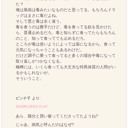
た？
俺は風俗は毒みたいなものだと思ってる。もちろんドラ
ッグはまさに毒だよね。
そして悪と毒は全く違う。
毒を食うのは勝手だけど、毒を食ってる奴を見かけた
ら、普通止めるだろ。毒と知らずに食ってたらもちろん
のこと、知って食ってても止めるだろ。
ところが毒は使いようによっては薬になるから、食って
元気になっちゃうこともあるわけだ。
だけど調子に乗って食ってると多くの場合中毒になって
取り返しがつかなくなる。
極稀には、いくら食っても大丈夫な特異体質の人間がい
るかもしれないが。
そういうこと。
ピンチ子
より:
2018年1月6日 01:47
あら、随分と買い被ってくださってたようね?
じゃあ、病気と呼んだのはなぜ?