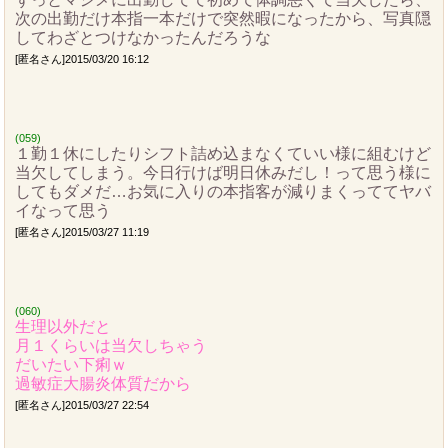
次の出勤だけ本指一本だけで突然暇になったから、写真隠
してわざとつけなかったんだろうな
[匿名さん]2015/03/20 16:12
(059)
１勤１休にしたりシフト詰め込まなくていい様に組むけど
当欠してしまう。今日行けば明日休みだし！って思う様に
してもダメだ…お気に入りの本指客が減りまくっててヤバ
イなって思う
[匿名さん]2015/03/27 11:19
(060)
生理以外だと
月１くらいは当欠しちゃう
だいたい下痢ｗ
過敏症大腸炎体質だから
[匿名さん]2015/03/27 22:54