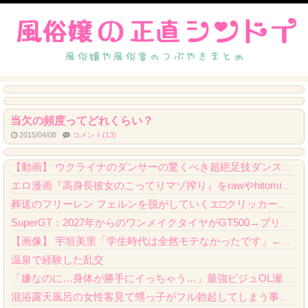
当欠の頻度ってどれくらい？
2015/04/08
コメント(13)
【動画】 ゲーフリ新作、とんでもない手抜きをしてしまうｗｗｗｗｗ
【動画】 ウクライナのダンサーの驚くべき超絶足技ダンスが凄すぎるｗ！！
エロ漫画『高身長彼女のこってりマゾ搾り』をrawやhitomiを使わずに無料で読む方...
葬送のフリーレン フェルンを脱がしていくエ□クリッカーゲーム 一級魔法使い、簡単に催...
SuperGT：2027年からのワンメイクタイヤがGT500→ブリヂストン、GT30...
【画像】 宇垣美里「学生時代は全然モテなかったです」←これほんまかぁ？w w w w...
温泉で経験した乱交
「嫌なのに…身体が勝手にイっちゃう…」最強ビジュOL瀬戸環奈が出張先で嫌いな昭和おじ...
混浴露天風呂の女性客見て甥っ子がフル勃起してしまう事案が発生 part4