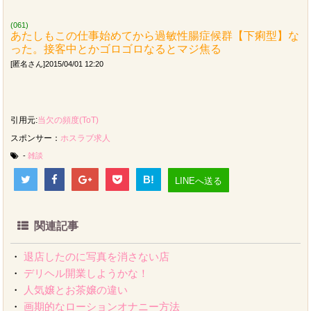
(061)
あたしもこの仕事始めてから過敏性腸症候群【下痢型】な
った。接客中とかゴロゴロなるとマジ焦る
[匿名さん]2015/04/01 12:20
引用元:
当欠の頻度(ToT)
スポンサー：
ホスラブ求人
-
雑談
B!
LINEへ送る
関連記事
・
退店したのに写真を消さない店
・
デリヘル開業しようかな！
・
人気嬢とお茶嬢の違い
・
画期的なローションオナニー方法