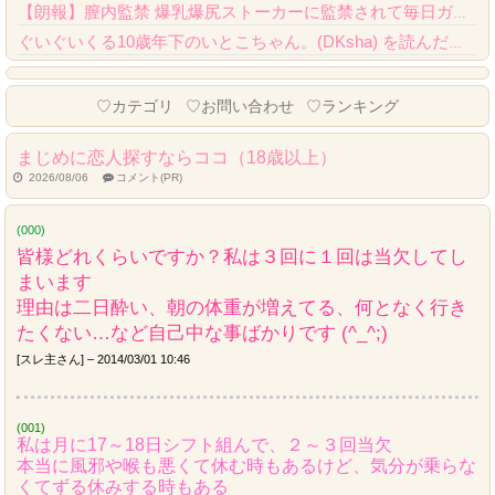
【朗報】膣内監禁 爆乳爆尻ストーカーに監禁されて毎日ガチ絶頂生ハメ強要、クオリティが...
ぐいぐいくる10歳年下のいとこちゃん。(DKsha) を読んだんだが……これはやばい...
Powered by livedoor 相互RSS
♡カテゴリ
♡お問い合わせ
♡ランキング
まじめに恋人探すならココ（18歳以上）
2026/08/06
コメント(PR)
(000)
皆様どれくらいですか？私は３回に１回は当欠してし
まいます
理由は二日酔い、朝の体重が増えてる、何となく行き
たくない…など自己中な事ばかりです (^_^;)
[スレ主さん] – 2014/03/01 10:46
(001)
私は月に17～18日シフト組んで、２～３回当欠
本当に風邪や喉も悪くて休む時もあるけど、気分が乗らな
くてずる休みする時もある