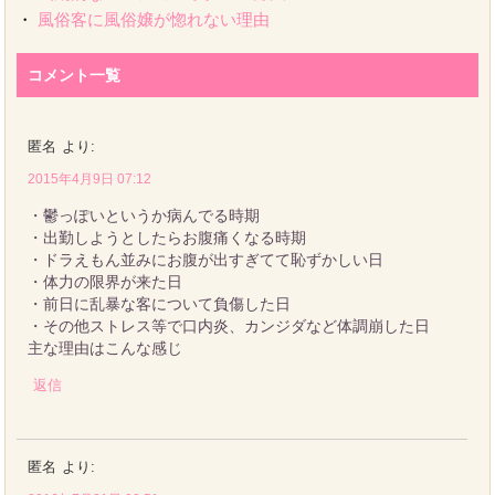
・
風俗客に風俗嬢が惚れない理由
コメント一覧
匿名
より:
2015年4月9日 07:12
・鬱っぽいというか病んでる時期
・出勤しようとしたらお腹痛くなる時期
・ドラえもん並みにお腹が出すぎてて恥ずかしい日
・体力の限界が来た日
・前日に乱暴な客について負傷した日
・その他ストレス等で口内炎、カンジダなど体調崩した日
主な理由はこんな感じ
返信
匿名
より: